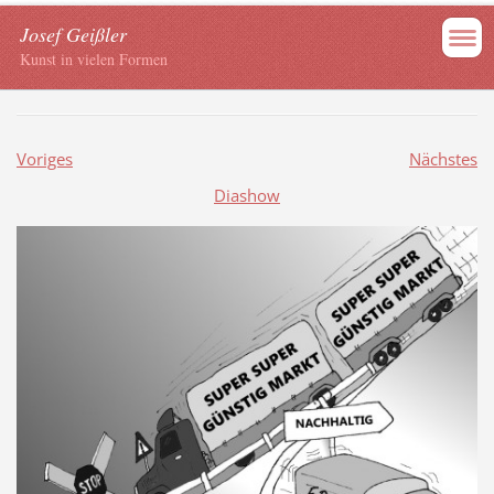
Josef Geißler
Kunst in vielen Formen
Voriges
Nächstes
Diashow