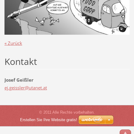
« Zurück
Kontakt
Josef Geißler
ej.geiss
ler@utan
et.at
© 2011 Alle Rechte vorbehalten.
Erstellen Sie Ihre Website gratis!