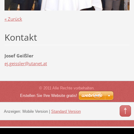
« Zurück
Kontakt
Josef Geißler
ej.geiss
ler@utan
et.at
© 2011 Alle Rechte vorbehalten.
Erstellen Sie Ihre Website gratis!
Anzeigen:
Mobile Version
|
Standard Version