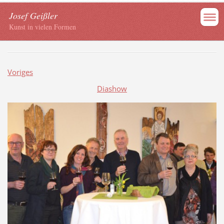
Josef Geißler
Kunst in vielen Formen
Voriges
Diashow