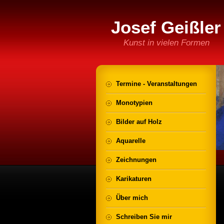
Josef Geißler
Kunst in vielen Formen
Termine - Veranstaltungen
Monotypien
Bilder auf Holz
Aquarelle
Zeichnungen
Karikaturen
Über mich
Schreiben Sie mir