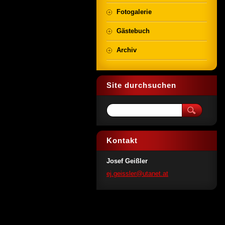
Fotogalerie
Gästebuch
Archiv
Site durchsuchen
Kontakt
Josef Geißler
ej.geiss
ler@utan
et.at